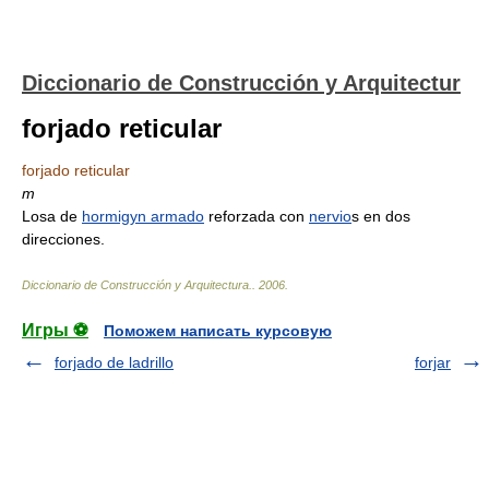
Diccionario de Construcción y Arquitectur
forjado reticular
forjado reticular
m
Losa de
hormigуn armado
reforzada con
nervio
s en dos
direcciones.
Diccionario de Construcción y Arquitectura.
.
2006
.
Игры ⚽
Поможем написать курсовую
forjado de ladrillo
forjar